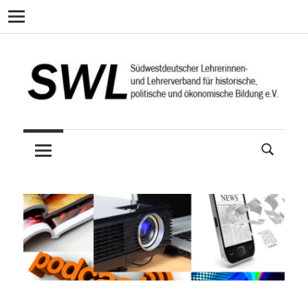
Navigation
Zum
Inhalt
springen
Südwestdeutscher
SWL
Lehrerinnen-
und
Lehrerverband
für
historische,
politische
und
ökonomische
Bildung