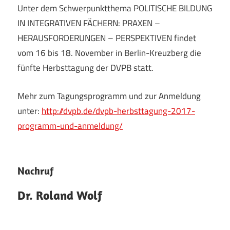
e.V.
Unter dem Schwerpunktthema POLITISCHE BILDUNG
IN INTEGRATIVEN FÄCHERN: PRAXEN –
HERAUSFORDERUNGEN – PERSPEKTIVEN findet
vom 16 bis 18. November in Berlin-Kreuzberg die
fünfte Herbsttagung der DVPB statt.
Mehr zum Tagungsprogramm und zur Anmeldung
unter:
http://dvpb.de/dvpb-herbsttagung-2017-
programm-und-anmeldung/
Nachruf
24. März 2024
Johannes Bucka (Admin)
Dr. Roland Wolf